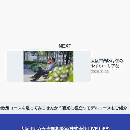
NEXT
大阪市西区は住み
やすいエリアなの
か？交通や家賃相
2026.01.23
場も紹介
の散策コースを巡ってみませんか？観光に役立つモデルコースもご紹介
大阪まちなか売却相談室(株式会社 LIVE LIFE)