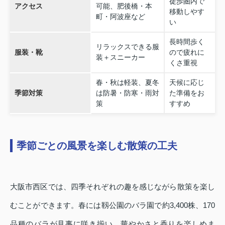
徒歩圏内で
アクセス
可能、肥後橋・本
移動しやす
町・阿波座など
い
長時間歩く
リラックスできる服
服装・靴
ので疲れに
装＋スニーカー
くさ重視
春・秋は軽装、夏冬
天候に応じ
季節対策
は防暑・防寒・雨対
た準備をお
策
すすめ
季節ごとの風景を楽しむ散策の工夫
大阪市西区では、四季それぞれの趣を感じながら散策を楽し
むことができます。春には靱公園のバラ園で約3,400株、170
品種のバラが見事に咲き揃い、華やかさと香りを楽しめま