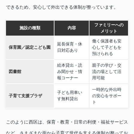
できるため、安心して外出できる体制が整っています。
ファミリーへの
施設の種類
内容
メリット
働く保護者も安
延長保育・休
保育園／認定こども園
心して子どもを
日対応あり
預けられる
絵本貸出・読
親子の学び・交
図書館
み聞かせ・情
流の場として活
報コーナー
用可能
一時的な外出時
子ども用車い
子育て支援プラザ
の安心をサポー
す無料貸出
ト
このように西区は、保育・教育・日常の利便・福祉サービス
など、さまざまな面から子育て世代を支える体制が整ってお