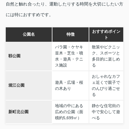
自然と触れ合ったり、運動したりする時間を大切にしたい方
には特におすすめです。
おすすめポイン
公園名
特徴
ト
バラ園・ケヤキ
散策やピクニッ
並木・芝生・噴
ク、スポーツと
靱公園
水・遊具・テニ
多目的に楽しめ
ス施設
る
おしゃれなカフ
遊具・広場・桜
ェ近くで親子で
堀江公園
の木あり
のんびり過ごせ
る
地域の中にある
静かな住宅街の
新町北公園
広めの公園（面
中で安心して遊
積約5,699㎡）
べる