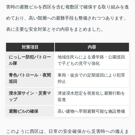
害時の避難ビルを西区を含む複数区で確保する取り組みを進
めており、高い階層への避難手段も整備されつつあります。
表に主要な安全対策とその内容をまとめました。
対策項目
内容
にっしー防犯パトロー
地域住民らによる通学路・公園巡回
ル隊
で子どもの見守り強化
青色パトロール・夜間
車両・徒歩での定期巡回により犯罪
巡回
抑止
浸水深サイン・災害マ
津波浸水想定を視覚化し避難行動を
ップ
促進
避難ビルの確保
高い建物へ早期避難可能な施設整備
このように西区は、日常の安全確保から災害時への備えま