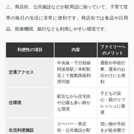
ニ、商店街、公共施設などが駅周辺に揃っていて、子育て世
帯の毎日の生活に非常に便利です。商店街では食品や日用
品、医療機関、銀行なども利用しやすい環境です。
ファミリーへ
利便性の項目
内容
のメリット
中央線・千日前線
通勤や学校行
阿波座駅／本町駅
事、週末のお
交通アクセス
近くで複数路線利
出かけにも便
用可能
利
子どもの安
駅近ながら住宅街
心・親のリフ
住環境
や公園も多い静か
レッシュに最
な環境
適
スーパー・商店
買い物や手続
生活利便施設
街・公共施設が駅
きが徒歩圏で