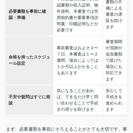
書類の不
認書類や収入証明、物
備による
必要書類を事前に確
件資料、本審査では売
審査の遅
認・準備
買契約書や重要事項説
延を防げ
明書、印鑑証明などが
ます
必要です
審査期間
事前審査はおよそ３〜
が混雑や
７日、本審査は１〜２
追加書類
余裕を持ったスケジュ
週間、場合によっては
で延びた
ール設定
１か月以上かかること
場合にも
もあります
対応でき
ます
気になることがあれ
安心して
不安や疑問はすぐに相
ば、できるだけ早く問
手続きを
談
い合わせることで手続
進められ
きの滞りを防げます
ます
まず、必要書類を事前にそろえることがとても大切です。事