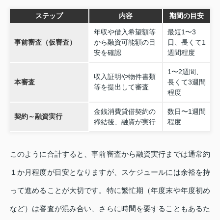
ステップ
内容
期間の目安
年収や借入希望額等
最短1〜3
事前審査（仮審査）
から融資可能額の目
日、長くて1
安を確認
週間程度
1〜2週間、
収入証明や物件書類
本審査
長くて3週間
等を提出して審査
程度
金銭消費貸借契約の
数日〜1週間
契約～融資実行
締結後、融資が実行
程度
このように合計すると、事前審査から融資実行までは通常約
１か月程度が目安となりますが、スケジュールには余裕を持
って進めることが大切です。特に繁忙期（年度末や年度初め
など）は審査が混み合い、さらに時間を要することもあるた