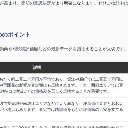
が高まり、売却の意思決定がより明確になります。ぜひご検討中
めのポイント
動向や相続税評価額などの最新データを踏まえることが大切です
説明
あたり約二百二十万円が平均であり、堀江や新町では二百五十万円以
や再開発の影響が査定額にも反映されます。一方、西部エリアでは百
定時には地域ごとの価格差を正しく反映することが重要です。
辺で立売堀や南堀江エリアなどにより異なり、坪単価に直すとおおよ
近い地点もあります。査定では路線価をもとに評価額の目安を立てる
一貫してご案内することで、相続や資産活用を見据えた売却計画をご