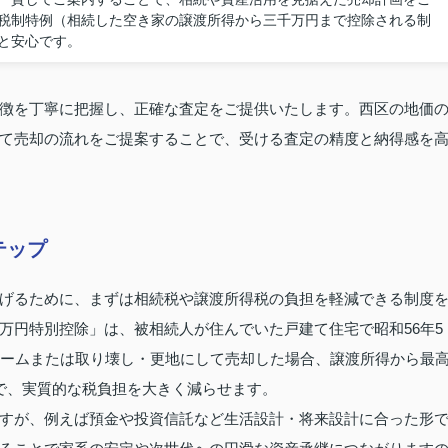
税制特例（相続した空き家の譲渡所得から三千万円まで控除される制
と安心です。
徴を丁寧に把握し、正確な査定をご提供いたします。西区の地価
て売却の流れをご提案することで、受ける査定の精度と納得感を
テップ
げるために、まずは相続税や譲渡所得税の負担を軽減できる制度
万円特別控除」は、被相続人が住んでいた戸建て住宅で昭和56年5
ォームまたは取り壊し・更地にして売却した場合、譲渡所得から最
で、実質的な税負担を大きく減らせます。
すが、例えば預金や投資信託など生活設計・将来設計に合った形