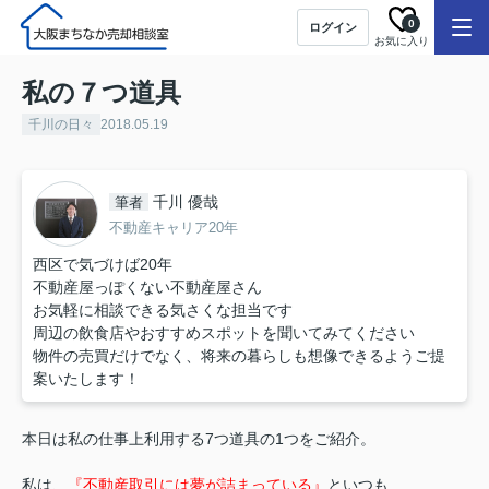
0
ログイン
お気に入り
私の７つ道具
千川の日々
2018.05.19
千川 優哉
筆者
不動産キャリア20年
西区で気づけば20年
不動産屋っぽくない不動産屋さん
お気軽に相談できる気さくな担当です
周辺の飲食店やおすすめスポットを聞いてみてください
物件の売買だけでなく、将来の暮らしも想像できるようご提
案いたします！
本日は私の仕事上利用する7つ道具の1つをご紹介。
私は、
『不動産取引には夢が詰まっている』
といつも