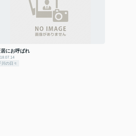
新居にお呼ばれ
18.07.14
千川の日々