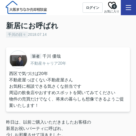
0
ログイン
お気に入り
新居にお呼ばれ
千川の日々
2018.07.14
千川 優哉
筆者
不動産キャリア20年
西区で気づけば20年
不動産屋っぽくない不動産屋さん
お気軽に相談できる気さくな担当です
周辺の飲食店やおすすめスポットを聞いてみてください
物件の売買だけでなく、将来の暮らしも想像できるようご提
案いたします！
昨日は、以前ご購入いただきましたお客様の
新居お祝いパーティに呼ばれ、
少しお邪魔させて頂きました。