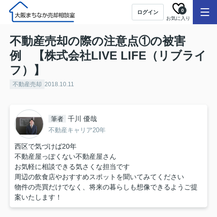
0
ログイン
お気に入り
不動産売却の際の注意点①の被害
例 【株式会社LIVE LIFE（リブライ
フ）】
不動産売却
2018.10.11
千川 優哉
筆者
不動産キャリア20年
西区で気づけば20年
不動産屋っぽくない不動産屋さん
お気軽に相談できる気さくな担当です
周辺の飲食店やおすすめスポットを聞いてみてください
物件の売買だけでなく、将来の暮らしも想像できるようご提
案いたします！