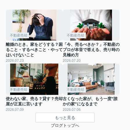
不動産売却
不動産売却
離婚のとき、家をどうする？困
「今、売るべきか？」不動産の
ること・するべきこと・やって
プロが本音で答える、売り時の
はいけないこと
見極め方
2026.07.23
2026.07.20
不動産売却
不動産売却
使わない家、売る？貸す？売却
古くなった家が、もう一度"誰
屋が正直に言います
かの家"になるまで
2026.07.09
2026.07.06
もっと見る
ブログトップへ