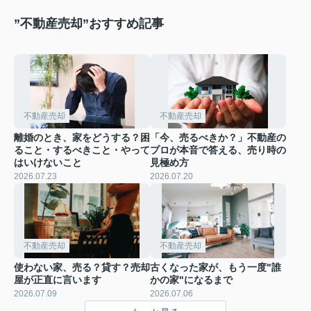
”不動産売却”おすすめ記事
不動産売却
不動産売却
離婚のとき、家をどうする？困
「今、売るべきか？」不動産の
ること・するべきこと・やって
プロが本音で答える、売り時の
はいけないこと
見極め方
2026.07.23
2026.07.20
不動産売却
不動産売却
使わない家、売る？貸す？売却
古くなった家が、もう一度"誰
屋が正直に言います
かの家"になるまで
2026.07.09
2026.07.06