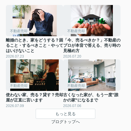
不動産売却
不動産売却
離婚のとき、家をどうする？困
「今、売るべきか？」不動産の
ること・するべきこと・やって
プロが本音で答える、売り時の
はいけないこと
見極め方
2026.07.23
2026.07.20
不動産売却
不動産売却
使わない家、売る？貸す？売却
古くなった家が、もう一度"誰
屋が正直に言います
かの家"になるまで
2026.07.09
2026.07.06
もっと見る
ブログトップへ