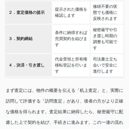
修繕不要の状
提示された価格を
２．査定価格の提示
態でも価格に
確認します
反映されます
秘密厳守や引
条件に納得すれば
き渡し時期の
３．契約締結
売買契約を結びま
調整も可能で
す
す
代金受領と所有権
司法書士立ち
４．決済・引き渡し
移転登記を行いま
会いで安全に
す
進行します
まず査定には、物件の概要を伝える「机上査定」と、実際に
訪問して評価する「訪問査定」があり、後者の方がより正確
な価格を得られます。査定結果に納得したら、秘密厳守に配
慮した上で契約を結び、手続きに進みます。この一連の流れ