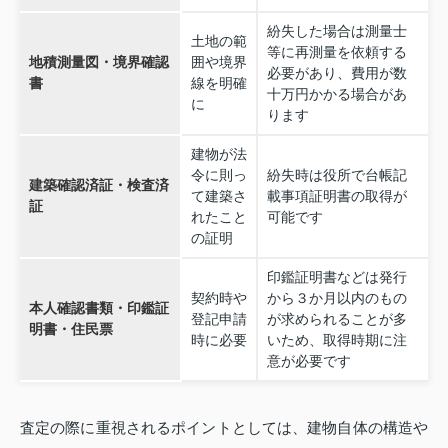
紛失した場合は測量士
土地の範
等に再測量を依頼する
地積測量図・境界確認
囲や境界
必要があり、費用が数
書
線を明確
十万円かかる場合があ
に
ります
建物が法
令に則っ
紛失時は役所で台帳記
建築確認済証・検査済
て建築さ
載事項証明書の取得が
証
れたこと
可能です
の証明
印鑑証明書などは発行
契約時や
から３か月以内のもの
本人確認書類・印鑑証
登記申請
が求められることが多
明書・住民票
時に必要
いため、取得時期に注
意が必要です
査定の際に重視されるポイントとしては、建物自体の構造や