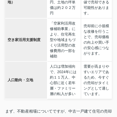
地）
円、土地の坪単
値で売却できる
価は約２０２万
可能性がありま
円
す。
「空家利活用改
売却前に小規模
修補助事業」に
な改修を行うこ
より、住宅再生
とで、売却価格
空き家活用支援制度
型や地域まちづ
の向上や買い手
くり活用型の改
の安心感につな
修費用の一部を
がります。
補助
人口は増加傾向
需要が高まりや
で、2024年には
すいエリアであ
約１１万人、中
るため、今すぐ
人口動向・立地
心部に近く若年
の売却がタイミ
層・ファミリー
ングとして適し
層の転入が多い
ています。
まず、不動産相場についてですが、中古一戸建て住宅の売却