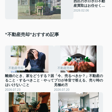
西区のボロボロ不動
産買取はお任せくだ
さい！柔軟な対応や
2026.02.06
査定方法もご案内
”不動産売却”おすすめ記事
不動産売却
不動産売却
離婚のとき、家をどうする？困
「今、売るべきか？」不動産の
ること・するべきこと・やって
プロが本音で答える、売り時の
はいけないこと
見極め方
2026.07.23
2026.07.20