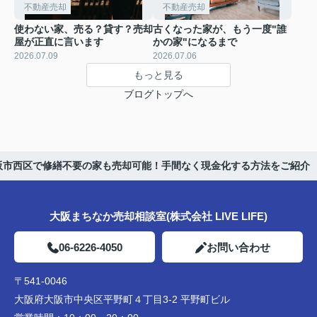
不動産売却
不動産売却
使わない家、売る？貸す？売却
古くなった家が、もう一度"誰
屋が正直に言います
かの家"になるまで
2026.07.09
2026.07.06
もっと見る
ブログトップへ
阪市西区で修繕不要の家も売却可能！手間なく現金化する方法をご紹介
大阪まちなか売却相談室(株式会社 LIVE LIFE)
06-6226-4050
お問い合わせ
〒541-0046
大阪府大阪市中央区平野町４丁目3-2 平野町ビル