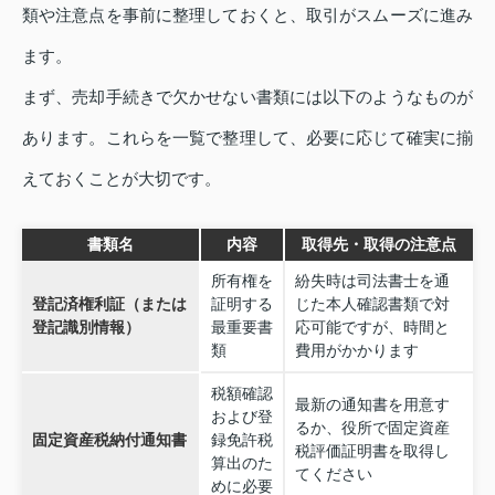
類や注意点を事前に整理しておくと、取引がスムーズに進み
ます。
まず、売却手続きで欠かせない書類には以下のようなものが
あります。これらを一覧で整理して、必要に応じて確実に揃
えておくことが大切です。
書類名
内容
取得先・取得の注意点
所有権を
紛失時は司法書士を通
登記済権利証（または
証明する
じた本人確認書類で対
登記識別情報）
最重要書
応可能ですが、時間と
類
費用がかかります
税額確認
最新の通知書を用意す
および登
るか、役所で固定資産
固定資産税納付通知書
録免許税
税評価証明書を取得し
算出のた
てください
めに必要