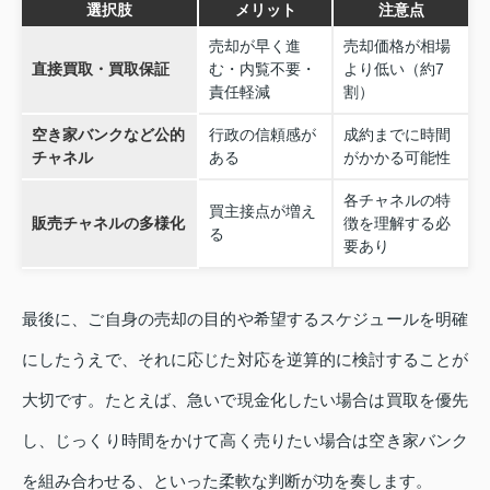
選択肢
メリット
注意点
売却が早く進
売却価格が相場
直接買取・買取保証
む・内覧不要・
より低い（約7
責任軽減
割）
空き家バンクなど公的
行政の信頼感が
成約までに時間
チャネル
ある
がかかる可能性
各チャネルの特
買主接点が増え
販売チャネルの多様化
徴を理解する必
る
要あり
最後に、ご自身の売却の目的や希望するスケジュールを明確
にしたうえで、それに応じた対応を逆算的に検討することが
大切です。たとえば、急いで現金化したい場合は買取を優先
し、じっくり時間をかけて高く売りたい場合は空き家バンク
を組み合わせる、といった柔軟な判断が功を奏します。