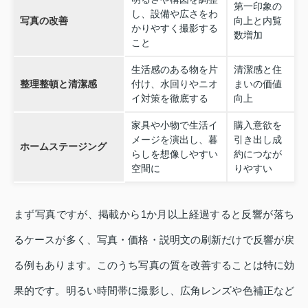
第一印象の
し、設備や広さをわ
写真の改善
向上と内覧
かりやすく撮影する
数増加
こと
生活感のある物を片
清潔感と住
整理整頓と清潔感
付け、水回りやニオ
まいの価値
イ対策を徹底する
向上
家具や小物で生活イ
購入意欲を
メージを演出し、暮
引き出し成
ホームステージング
らしを想像しやすい
約につなが
空間に
りやすい
まず写真ですが、掲載から1か月以上経過すると反響が落ち
るケースが多く、写真・価格・説明文の刷新だけで反響が戻
る例もあります。このうち写真の質を改善することは特に効
果的です。明るい時間帯に撮影し、広角レンズや色補正など