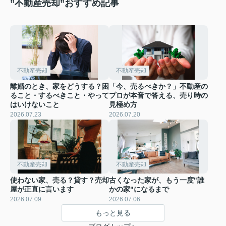
”不動産売却”おすすめ記事
不動産売却
不動産売却
離婚のとき、家をどうする？困
「今、売るべきか？」不動産の
ること・するべきこと・やって
プロが本音で答える、売り時の
はいけないこと
見極め方
2026.07.23
2026.07.20
不動産売却
不動産売却
使わない家、売る？貸す？売却
古くなった家が、もう一度"誰
屋が正直に言います
かの家"になるまで
2026.07.09
2026.07.06
もっと見る