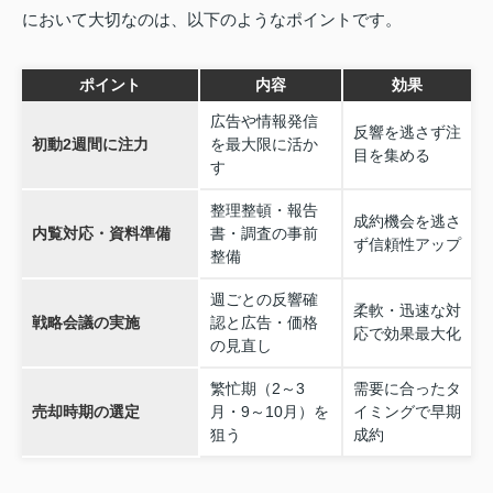
において大切なのは、以下のようなポイントです。
ポイント
内容
効果
広告や情報発信
反響を逃さず注
初動2週間に注力
を最大限に活か
目を集める
す
整理整頓・報告
成約機会を逃さ
内覧対応・資料準備
書・調査の事前
ず信頼性アップ
整備
週ごとの反響確
柔軟・迅速な対
戦略会議の実施
認と広告・価格
応で効果最大化
の見直し
繁忙期（2～3
需要に合ったタ
売却時期の選定
月・9～10月）を
イミングで早期
狙う
成約