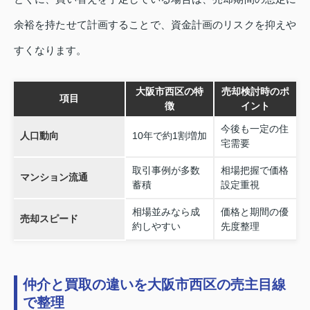
余裕を持たせて計画することで、資金計画のリスクを抑えや
すくなります。
大阪市西区の特
売却検討時のポ
項目
徴
イント
今後も一定の住
人口動向
10年で約1割増加
宅需要
取引事例が多数
相場把握で価格
マンション流通
蓄積
設定重視
相場並みなら成
価格と期間の優
売却スピード
約しやすい
先度整理
仲介と買取の違いを大阪市西区の売主目線
で整理