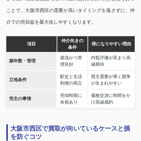
ことで、大阪市西区の需要が高いタイミングを逃さずに、仲
介での売却益を最大化しやすくなります。
仲介向きの
項目
得になりやすい理由
条件
築浅かつ管
内覧評価が高まり高
築年数・管理
理良好
値期待
駅近と生活
買主需要が厚く競争
立地条件
利便の両立
が生まれやすい
売却時期に
価格交渉に時間をか
売主の事情
余裕あり
け高値成約
大阪市西区で買取が向いているケースと損
を防ぐコツ