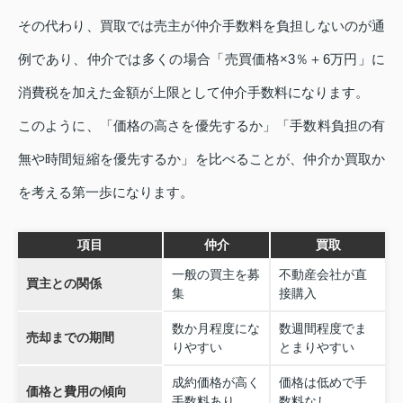
その代わり、買取では売主が仲介手数料を負担しないのが通
例であり、仲介では多くの場合「売買価格×3％＋6万円」に
消費税を加えた金額が上限として仲介手数料になります。
このように、「価格の高さを優先するか」「手数料負担の有
無や時間短縮を優先するか」を比べることが、仲介か買取か
を考える第一歩になります。
項目
仲介
買取
一般の買主を募
不動産会社が直
買主との関係
集
接購入
数か月程度にな
数週間程度でま
売却までの期間
りやすい
とまりやすい
成約価格が高く
価格は低めで手
価格と費用の傾向
手数料あり
数料なし