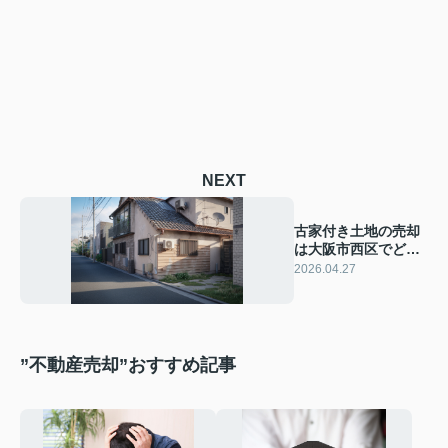
NEXT
古家付き土地の売却
は大阪市西区でどう
進める？高値を目指
2026.04.27
すポイントを解説
”不動産売却”おすすめ記事