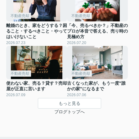
不動産売却
不動産売却
離婚のとき、家をどうする？困
「今、売るべきか？」不動産の
ること・するべきこと・やって
プロが本音で答える、売り時の
はいけないこと
見極め方
2026.07.23
2026.07.20
不動産売却
不動産売却
使わない家、売る？貸す？売却
古くなった家が、もう一度"誰
屋が正直に言います
かの家"になるまで
2026.07.09
2026.07.06
もっと見る
ブログトップへ