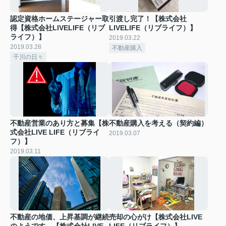
認定資格ホームステージャー取
引渡し完了！【株式会社
得【株式会社LIVELIFE（リブ
LIVELIFE（リブライフ）】
ライフ）】
2019.03.22
2019.03.28
不動産購入
千川の日々
不動産営業のあり方と募集【株
不動産購入を考える（契約編）
式会社LIVE LIFE（リブライ
2019.03.07
フ）】
2019.03.11
不動産の地価、上昇基調が継続
売却の心がけ【株式会社LIVE