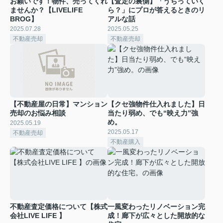
お願いです！物件、売ってくれ
【査定の裏側】「うちっていく
ませんか？【LIVELIFE
ら？」にプロが答えるときのリ
BROG】
アルな話
2025.07.28
2025.05.25
不動産売却
不動産売却
【不動産屋の日常】マンション
【クセ強物件仕入れました】日
売却のお悩み相談
当たり弱め、でも“映え力”強
め。
2025.05.19
2025.05.17
不動産売却
不動産購入
不動産査定価格について【株式
一風変わったリノベーション完
会社LIVE LIFE 】
成！廊下が広々とした開放的な