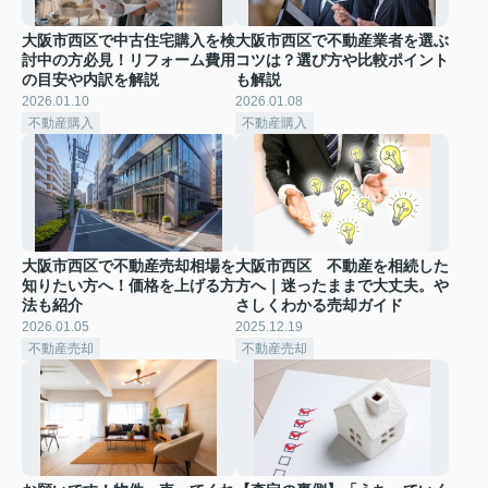
大阪市西区で中古住宅購入を検
大阪市西区で不動産業者を選ぶ
討中の方必見！リフォーム費用
コツは？選び方や比較ポイント
の目安や内訳を解説
も解説
2026.01.10
2026.01.08
不動産購入
不動産購入
大阪市西区で不動産売却相場を
大阪市西区 不動産を相続した
知りたい方へ！価格を上げる方
方へ｜迷ったままで大丈夫。や
法も紹介
さしくわかる売却ガイド
2026.01.05
2025.12.19
不動産売却
不動産売却