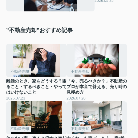
社とは？特徴と見
2026.05.25
抜き方を解説
”不動産売却”おすすめ記事
不動産売却
不動産売却
離婚のとき、家をどうする？困
「今、売るべきか？」不動産の
ること・するべきこと・やって
プロが本音で答える、売り時の
はいけないこと
見極め方
2026.07.23
2026.07.20
不動産売却
不動産売却