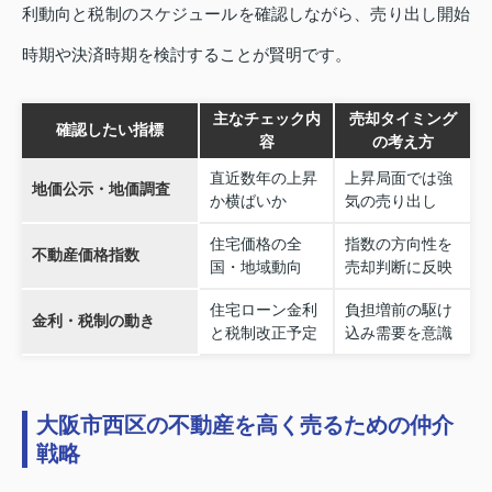
利動向と税制のスケジュールを確認しながら、売り出し開始
時期や決済時期を検討することが賢明です。
主なチェック内
売却タイミング
確認したい指標
容
の考え方
直近数年の上昇
上昇局面では強
地価公示・地価調査
か横ばいか
気の売り出し
住宅価格の全
指数の方向性を
不動産価格指数
国・地域動向
売却判断に反映
住宅ローン金利
負担増前の駆け
金利・税制の動き
と税制改正予定
込み需要を意識
大阪市西区の不動産を高く売るための仲介
戦略