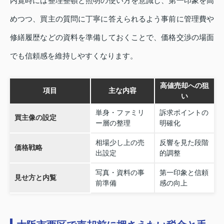
内覧時には整理整頓と照明の使い方を意識し、第一印象を高
めつつ、買主の質問に丁寧に答えられるよう事前に管理費や
修繕履歴などの資料を準備しておくことで、価格交渉の場面
でも信頼感を維持しやすくなります。
高値売却への狙
項目
主な内容
い
単身・ファミリ
訴求ポイントの
買主像の設定
ー層の整理
明確化
相場少し上の売
反響を見た段階
価格戦略
出設定
的調整
写真・資料の事
第一印象と信頼
見せ方と内覧
前準備
感の向上