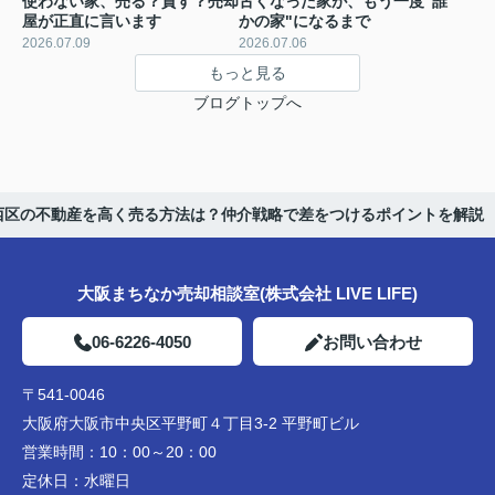
使わない家、売る？貸す？売却
古くなった家が、もう一度"誰
屋が正直に言います
かの家"になるまで
2026.07.09
2026.07.06
もっと見る
ブログトップへ
西区の不動産を高く売る方法は？仲介戦略で差をつけるポイントを解説
大阪まちなか売却相談室(株式会社 LIVE LIFE)
06-6226-4050
お問い合わせ
〒541-0046
大阪府大阪市中央区平野町４丁目3-2 平野町ビル
営業時間：
10：00～20：00
定休日：
水曜日