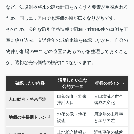
など、法規制や将来の建物計画を左右する要素が重視される
ため、同じエリア内でも評価の幅が広くなりがちです。
そのため、公的な取引価格情報で同種・近似条件の事例を丁
寧に絞り込み、直近数年の成約水準を確認しながら、自分の
物件が相場の中でどの位置にあるのかを整理しておくこと
が、適切な売出価格の検討につながります。
活用したい主な
確認したい内容
把握のポイント
公的データ
国勢調査・将来
人口増減と世帯
人口動向・将来予測
推計人口
構成の変化
地価公示・地価
用途別の上昇率
地価の中長期トレンド
調査
とエリア差
土地総合情報シ
近接事例の成約